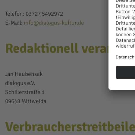
Telefon: 03727 5492972
E-Mail:
info@dialogus-kultur.de
Redaktionell verantwo
Jan Haubensak
dialogus e.V.
Schillerstraße 1
09648 Mittweida
Verbraucher­streit­beil