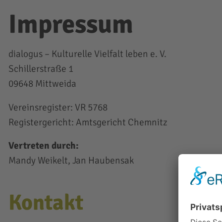
Impressum
dialogus – Kulturelle Vielfalt leben e. V.
Schillerstraße 1
09648 Mittweida
Vereinsregister: VR 5768
Registergericht: Amtsgericht Chemnitz
Vertreten durch:
Mandy Weikelt, Jan Haubensak
Kontakt