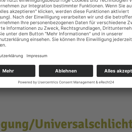
rtlich
egung/Universal­schlicht