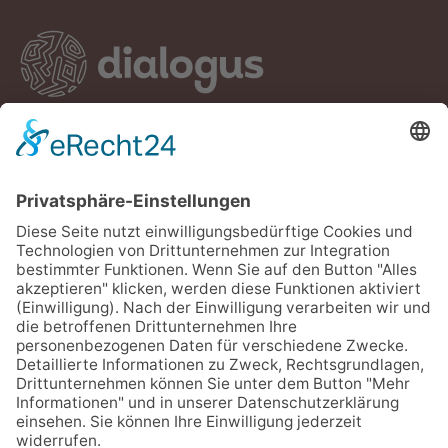
dialogus – Kulturelle Vielfalt leben e.V.
Schillerstraße 1 • 09648 Mittweida
Telefon: 03727 5492972
E-Mail dialogus e.V.
Cookie-Einstellungen
/dialogus_kultur
/dialogus.kultur