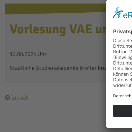
Vorlesung VAE und M
12.08.2024 Uhr
Staatliche Studienakademie Breitenbrunn
(
Am Hoh
Zurück