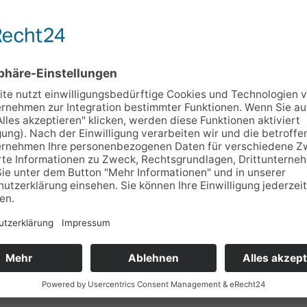
ongolei
en Hain 22, 09212 Limbach-Oberfrohna
)